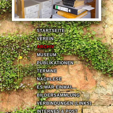
STARTSEITE
VEREIN
ARCHIV
MUSEUM
PUBLIKATIONEN
TERMINE
NACHLESE
ES WAR EINMAL...
BILDERSAMMLUNG
VERBINDUNGEN (LINKS)
INTERNES & POST